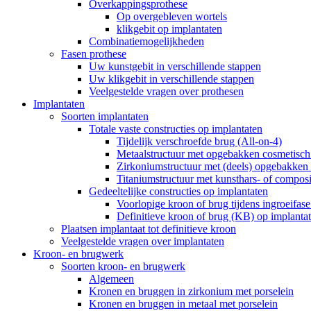
Overkappingsprothese
Op overgebleven wortels
klikgebit op implantaten
Combinatiemogelijkheden
Fasen prothese
Uw kunstgebit in verschillende stappen
Uw klikgebit in verschillende stappen
Veelgestelde vragen over prothesen
Implantaten
Soorten implantaten
Totale vaste constructies op implantaten
Tijdelijk verschroefde brug (All-on-4)
Metaalstructuur met opgebakken cosmetisch 
Zirkoniumstructuur met (deels) opgebakken 
Titaniumstructuur met kunsthars- of compos
Gedeeltelijke constructies op implantaten
Voorlopige kroon of brug tijdens ingroeifase
Definitieve kroon of brug (KB) op implanta
Plaatsen implantaat tot definitieve kroon
Veelgestelde vragen over implantaten
Kroon- en brugwerk
Soorten kroon- en brugwerk
Algemeen
Kronen en bruggen in zirkonium met porselein
Kronen en bruggen in metaal met porselein