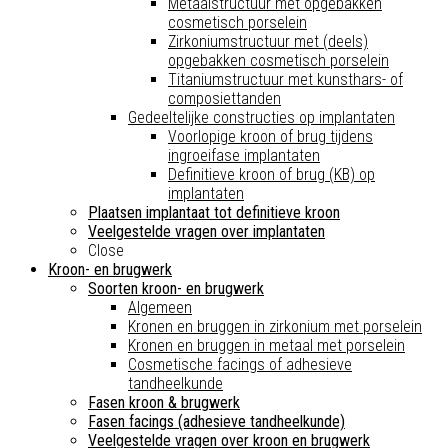
Metaalstructuur met opgebakken
cosmetisch porselein
Zirkoniumstructuur met (deels)
opgebakken cosmetisch porselein
Titaniumstructuur met kunsthars- of
composiettanden
Gedeeltelijke constructies op implantaten
Voorlopige kroon of brug tijdens
ingroeifase implantaten
Definitieve kroon of brug (KB) op
implantaten
Plaatsen implantaat tot definitieve kroon
Veelgestelde vragen over implantaten
Close
Kroon- en brugwerk
Soorten kroon- en brugwerk
Algemeen
Kronen en bruggen in zirkonium met porselein
Kronen en bruggen in metaal met porselein
Cosmetische facings of adhesieve
tandheelkunde
Fasen kroon & brugwerk
Fasen facings (adhesieve tandheelkunde)
Veelgestelde vragen over kroon en brugwerk