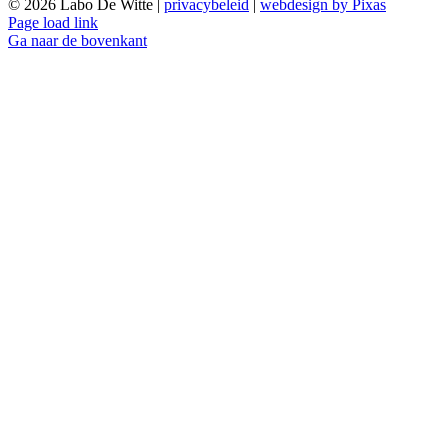
©
2026 Labo De Witte |
privacybeleid
|
webdesign by Pixas
Page load link
Ga naar de bovenkant