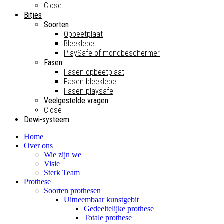
Close
Bitjes
Soorten
Opbeetplaat
Bleeklepel
PlaySafe of mondbeschermer
Fasen
Fasen opbeetplaat
Fasen bleeklepel
Fasen playsafe
Veelgestelde vragen
Close
Dewi-systeem
Home
Over ons
Wie zijn we
Visie
Sterk Team
Prothese
Soorten prothesen
Uitneembaar kunstgebit
Gedeeltelijke prothese
Totale prothese